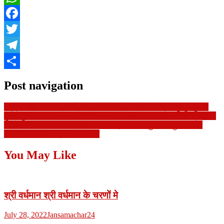
WhatsApp
Facebook
Twitter
Telegram
Share
Post navigation
कांग्रेस एक चिरंजीवी पार्टी, जो थी है ओर हमेशा रहेगी – जेट्टी कुसुम कुमार
दुर्लभ गुरु के सानिध्य में आरोन जैन समाज ने लिखा नया इतिहासआचार्य श्री के
जन्मोत्सव पर आस्था भक्ति और कला संस्कृति का अद्भुत मंचन हुआधार्मिक
आयोजन में दिखे राष्ट्र भक्ति के रंग
You May Like
श्री वर्धमान श्री वर्धमान के चरणों मे
July 28, 2022
Jansamachar24