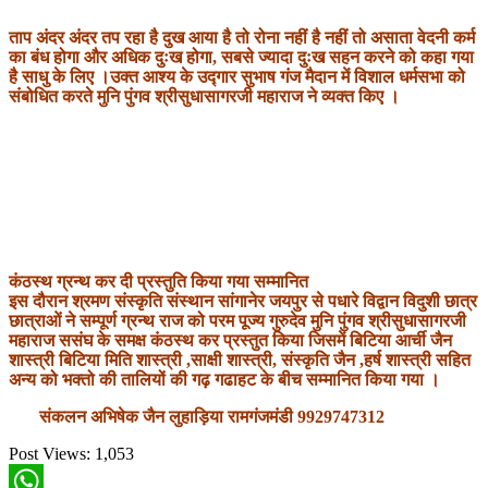
ताप अंदर अंदर तप रहा है दुख आया है तो रोना नहीं है नहीं तो असाता वेदनी कर्म
का बंध होगा और अधिक दुःख होगा, सबसे ज्यादा दुःख सहन करने को कहा गया
है साधु के लिए ।उक्त आश्य के उद्गार सुभाष गंज मैदान में विशाल धर्मसभा को
संबोधित करते मुनि पुंगव श्रीसुधासागरजी महाराज ने व्यक्त किए ।
कंठस्थ ग्रन्थ कर दी प्रस्तुति किया गया सम्मानित
इस दौरान श्रमण संस्कृति संस्थान सांगानेर जयपुर से पधारे विद्वान विदुशी छात्र
छात्राओं ने सम्पूर्ण ग्रन्थ राज को परम पूज्य गुरुदेव मुनि पुंगव श्रीसुधासागरजी
महाराज ससंघ के समक्ष कंठस्थ कर प्रस्तुत किया जिसमें बिटिया आर्ची जैन
शास्त्री बिटिया मिति शास्त्री ,साक्षी शास्त्री, संस्कृति जैन ,हर्ष शास्त्री सहित
अन्य को भक्तो की तालियों की गढ़ गढाहट के बीच सम्मानित किया गया ।
संकलन अभिषेक जैन लुहाड़िया रामगंजमंडी 9929747312
Post Views:
1,053