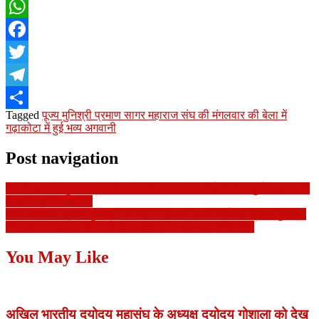
WhatsApp
Facebook
Twitter
Telegram
Tagged
पूज्य मुनिश्री प्रमाण सागर महाराज संघ की मंगलवार की बेला में
Share
गढ़ाकोटा में हुई भव्य अगवानी
Post navigation
जिनके हृदय में गुरु बसे होते हैं उनके लिए संसार में कोई भी चीज दुर्लभ नहीं होती
है आगम सागर महाराज
पूज्य निर्यापक श्रमण मुनिश्री योगसागर महाराज एवम निर्यापक श्रमण मुनिश्री
नियमसागर महाराज के 45 वे दीक्षा दिवस पर भाव भरी अभिव्यक्ति
You May Like
अखिल भारतीय दयोदय महासंघ के अध्यक्ष दयोदय गोशाला को देख