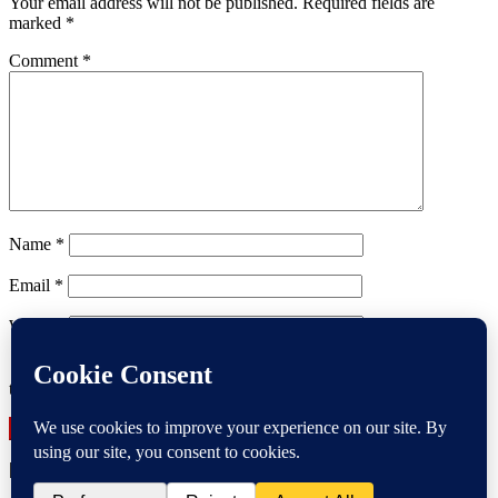
Your email address will not be published.
Required fields are
marked
*
Comment
*
Name
*
Email
*
Website
Save my name, email, and website in this browser for the next
time I comment.
|
Theme: News Portal by
Mystery Themes
.