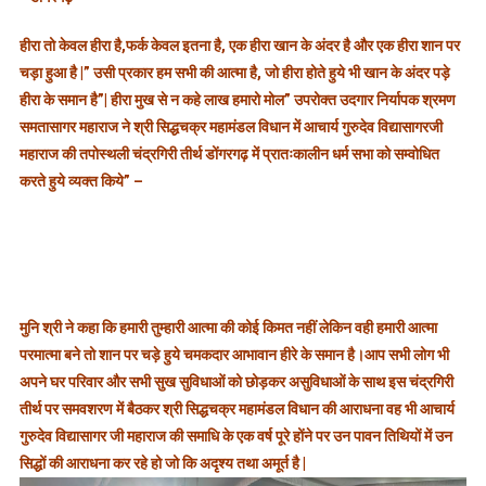
दिया
आकार
हीरा तो केवल हीरा है,फर्क केवल इतना है, एक हीरा खान के अंदर है और एक हीरा शान पर
तो
चड़ा हुआ है |” उसी प्रकार हम सभी की आत्मा है, जो हीरा होते हुये भी खान के अंदर पड़े
स्वयं
हीरा के समान है”| हीरा मुख से न कहे लाख हमारो मोल” उपरोक्त उदगार निर्यापक श्रमण
साकार
समतासागर महाराज ने श्री सिद्धचक्र महामंडल विधान में आचार्य गुरुदेव विद्यासागरजी
हो
गया
महाराज की तपोस्थली चंद्रगिरी तीर्थ डोंगरगढ़ में प्रातःकालीन धर्म सभा को सम्वोधित
|
करते हुये व्यक्त किये” –
-108
निर्यापक
श्रमण
श्री
समतासाग
महाराज
मुनि श्री ने कहा कि हमारी तुम्हारी आत्मा की कोई किमत नहीं लेकिन वही हमारी आत्मा
जी
परमात्मा बने तो शान पर चड़े हुये चमकदार आभावान हीरे के समान है।आप सभी लोग भी
अपने घर परिवार और सभी सुख सुविधाओं को छोड़कर असुविधाओं के साथ इस चंद्रगिरी
तीर्थ पर समवशरण में बैठकर श्री सिद्धचक्र महामंडल विधान की आराधना वह भी आचार्य
गुरुदेव विद्यासागर जी महाराज की समाधि के एक वर्ष पूरे होंने पर उन पावन तिथियों में उन
सिद्धों की आराधना कर रहे हो जो कि अदृश्य तथा अमूर्त है |