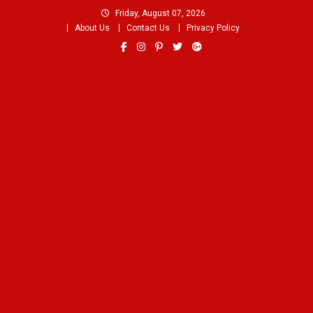
Skip
Friday, August 07, 2026
to
About Us
Contact Us
Privacy Policy
content