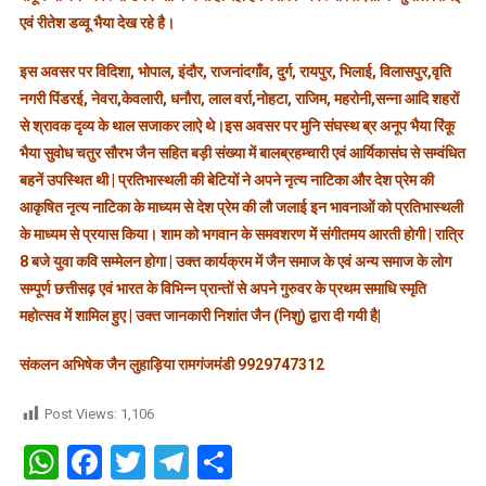
एवं रीतेश डव्वू भैया देख रहे है।
इस अवसर पर विदिशा, भोपाल, इंदौर, राजनांदगाँव, दुर्ग, रायपुर, भिलाई, विलासपुर,वृति
नगरी पिंडरई, नेवरा,केवलारी, धनौरा, लाल वर्रा,नोहटा, राजिम, महरोनी,सन्ना आदि शहरों
से श्रावक दृव्य के थाल सजाकर लाऐ थे।इस अवसर पर मुनि संघस्थ ब्र अनूप भैया रिंकू
भैया सुवोध चतुर सौरभ जैन सहित बड़ी संख्या में बालब्रहम्चारी एवं आर्यिकासंघ से सम्वंधित
बहनें उपस्थित थी | प्रतिभास्थली की बेटियों ने अपने नृत्य नाटिका और देश प्रेम की
आकृषित नृत्य नाटिका के माध्यम से देश प्रेम की लौ जलाई इन भावनाओं को प्रतिभास्थली
के माध्यम से प्रयास किया। शाम को भगवान के समवशरण में संगीतमय आरती होगी | रात्रि
8 बजे युवा कवि सम्मेलन होगा | उक्त कार्यक्रम में जैन समाज के एवं अन्य समाज के लोग
सम्पूर्ण छत्तीसढ़ एवं भारत के विभिन्न प्रान्तों से अपने गुरुवर के प्रथम समाधि स्मृति
महोत्सव में शामिल हुए | उक्त जानकारी निशांत जैन (निशु) द्वारा दी गयी है|
संकलन अभिषेक जैन लुहाड़िया रामगंजमंडी 9929747312
Post Views:
1,106
WhatsApp
Facebook
Twitter
Telegram
Share