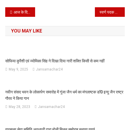
Post
आज के दिन 1974 में भारत विश्व का छठा परमाणु शक्ति सम्पूर्ण राष्ट्र बना था
स्वर्ण पदक विजेता गोरांशी का अशोकनगर से गहरा नाता
navigation
YOU MAY LIKE
सोफिया कुरैशी एवं व्योमिका सिंह ने दिखा दिया नारी शक्ति किसी से कम नहीं
May 9, 2025
Jansamachar24
नवीन संसद भवन के लोकार्पण समारोह में गूंजा जैन धर्म का मंगलाष्टक डॉ0 इन्दु जैन राष्ट्र
गौरव ने किया गान
May 28, 2023
Jansamachar24
वात्सल्य सेवा समिति अवधपुरी द्वारा होली मिलन समोराह मनाया गया|