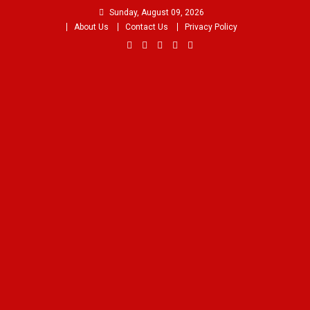
Skip
Sunday, August 09, 2026
to
About Us
Contact Us
Privacy Policy
content