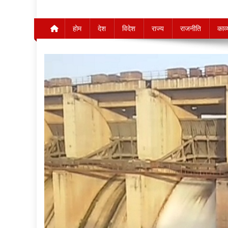
होम
देश
विदेश
राज्य
राजनीति
काव