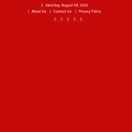
Skip
Saturday, August 08, 2026
to
About Us
Contact Us
Privacy Policy
content